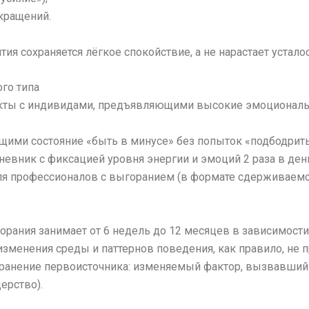
окращений.
тия сохраняется лёгкое спокойствие, а не нарастает усталос
го типа
кты с индивидами, предъявляющими высокие эмоциональн
щими состояние «быть в минусе» без попыток «подбодрить
евник с фиксацией уровня энергии и эмоций 2 раза в день
для профессионалов с выгоранием (в формате сдерживаем
рания занимает от 6 недель до 12 месяцев в зависимости 
изменения среды и паттернов поведения, как правило, не
транение первоисточника: изменяемый фактор, вызвавший
ерство).