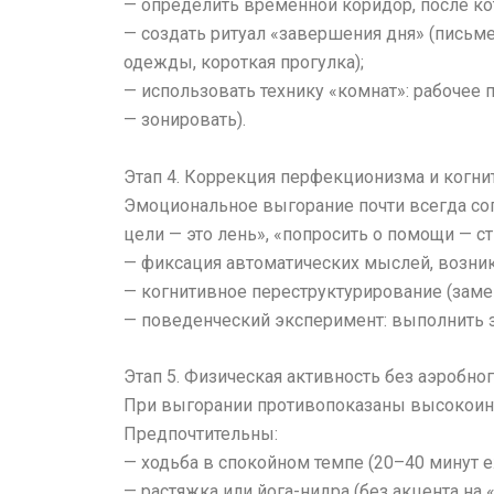
— определить временной коридор, после кот
— создать ритуал «завершения дня» (пись
одежды, короткая прогулка);
— использовать технику «комнат»: рабочее
— зонировать).
Этап 4. Коррекция перфекционизма и когн
Эмоциональное выгорание почти всегда со
цели — это лень», «попросить о помощи — с
— фиксация автоматических мыслей, возни
— когнитивное переструктурирование (заме
— поведенческий эксперимент: выполнить з
Этап 5. Физическая активность без аэробног
При выгорании противопоказаны высокоин
Предпочтительны:
— ходьба в спокойном темпе (20–40 минут 
— растяжка или йога-нидра (без акцента на «