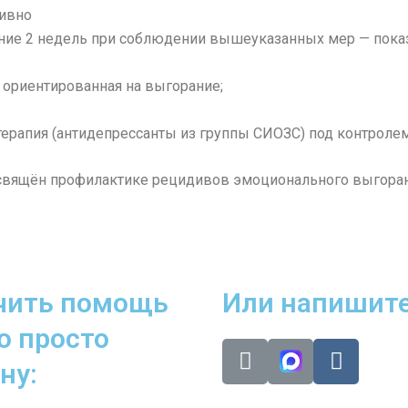
ивно
ение 2 недель при соблюдении вышеуказанных мер — пока
 ориентированная на выгорание;
терапия (антидепрессанты из группы СИОЗС) под контролем
освящён профилактике рецидивов эмоционального выгора
учить помощь
Или напишите
о просто
T
V
ну:
e
k
l