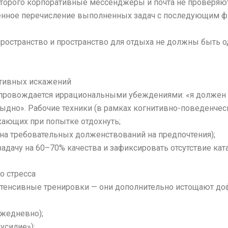
орого корпоративные мессенджеры и почта не проверяются 
менное перечисление выполненных задач с последующим ф
 пространство и пространство для отдыха не должны быть 
итивных искажений
провождается иррациональными убеждениями: «я должен с
тыдно». Рабочие техники (в рамках когнитивно-поведенческ
кающих при попытке отдохнуть;
на требовательных долженствований на предпочтения);
адачу на 60–70% качества и зафиксировать отсутствие кат
о стресса
тенсивные тренировки — они дополнительно истощают до
ежедневно);
усилие»);