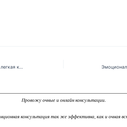
e
g
r
a
m
-
p
l
a
n
Тихая вода, как мягкая требовательность и легкая критика превращают любовь в чувство вины.
e
Провожу очные и онлайн консультации.
нционная консультация так же эффективна, как и очная вс