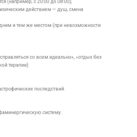
(например, с 20:00 до 08:00);
изическим действием — душ, смена
одним и тем же местом (при невозможности
правляться со всем идеально», «отдых без
ой терапии):
астрофических последствий.
фаминергическую систему.