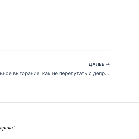
ДАЛЕЕ
Эмоциональное выгорание: как не перепутать с депрессией и не навредить себе
треча!