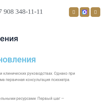
T
V
e
k
7 908 348-11-11
l
e
g
r
a
ления
m
-
p
l
новления
a
n
e
и клинических руководствах. Однако при
ма первичная консультация психиатра.
тельными ресурсами. Первый шаг —