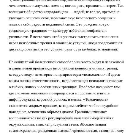
человеческие импульсы: помочь, поговорить, проявить интерес. Так
возникает общество «страдальцев» — людей, которые, чрезмерно
увлекаясь защитой себя, забывают вкус безопасного общения и
лишают себя радости подлинной связи. Это рождает новую
социальную традицию — культуру избегания конфликта и
уязвимости. Вместо того чтобы учиться выстраивать отношения
через неизбежные трения и взаимные уступки, люди предпочитают
дистанцироваться, а это убивает саму суть глубоких отношений.
Причину такой болезненной самообороны часто видят в навязчивой
и фанатичной пропаганде высочайшей ценности личных границ,
которую ведут некоторые популяризаторы «психологии». И здесь
важна личная ответственность, ведь настоящая психология говорит
о гибких, живых и осознанных границах. Проблема возникает там,
где сложные концепции превращаются в простые лозунги: в
инфопродуктах, коротких роликах и мемах. «Токсичность»
становится модным ярлыком, которым клеймят любое неудобное
поведение, мгновенно обрывая диалог. Границы начинают
восприниматься не как регулирующий канал взаимодействия с
окружающими, а как неприступная стена. Абсолютизация
самосохранения, рожденная высокой тревожностью, ставит во главу