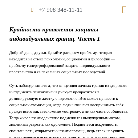
Перейти
Me
+7 908 348-11-11
к
содержимому
Крайности проявления защиты
индивидуальных границ. Часть 1
Добрый день, друзья. Давайте раскроем проблему, которая
находится на стыке психологии, социологии и философии —
проблему гипертрофированной защиты индивидуального
пространства и её печальных социальных последствий.
Суть наблюдения в том, что концепция личных границ из здорового
инструмента психогигиены рискует превратиться в
доминирующую и жесткую идеологию. Это может привести к
социальной атомизации, когда люди начинают воспринимать себя
прежде всего как автономные «острова», а не как часть сообщества.
Тогда живое взаимодействие подменяется вынужденным актом,
лишенным радости, как одолжение. Подавляется искренность,
спонтанность, открытость и взаимопомощь, ведь страх нарушить
чужие границы или позволить нарушить свои парализует простые