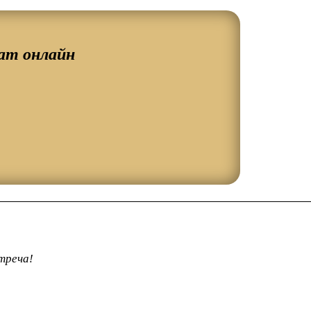
ат онлайн
треча!