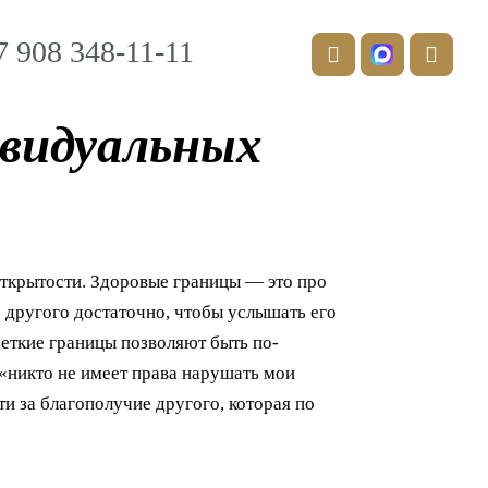
T
V
e
k
7 908 348-11-11
l
e
g
видуальных
r
a
m
-
p
l
a
n
открытости. Здоровые границы — это про
e
ю другого достаточно, чтобы услышать его
четкие границы позволяют быть по-
 «никто не имеет права нарушать мои
ти за благополучие другого, которая по