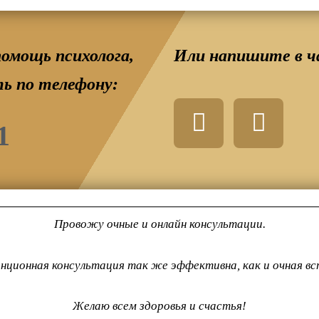
омощь психолога,
Или напишите в ч
ь по телефону:
W
T
h
e
1
a
l
t
e
s
g
a
r
Провожу очные и онлайн консультации.
p
a
p
m
нционная консультация так же эффективна, как и очная вс
-
Желаю всем здоровья и счастья!