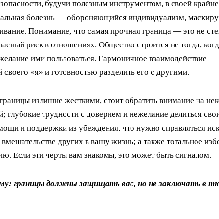
зопасности, будучи полезным инструментом, в своей крайне
оциальная болезнь — обороняющийся индивидуализм, маскиру
чивание. Понимание, что самая прочная граница — это не стен
асный риск в отношениях. Общество строится не тогда, когд
 желание ими пользоваться. Гармоничное взаимодействие — 
своего «я» и готовностью разделить его с другими.
 границы излишне жесткими, стоит обратить внимание на не
й; глубокие трудности с доверием и нежелание делиться св
мощи и поддержки из убеждения, что нужно справляться иск
мешательстве других в вашу жизнь; а также тотальное избе
ю. Если эти черты вам знакомы, это может быть сигналом.
му: границы должны защищать вас, но не заключать в т