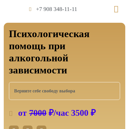
Перейти
Me
+7 908 348-11-11
к
содержимому
Психологическая
помощь при
алкогольной
зависимости
Верните себе свободу выбора
от
7000
₽/час 3500 ₽
W
T
V