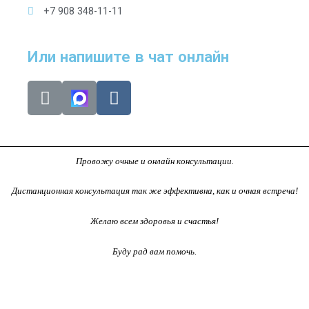
+7 908 348-11-11
Или напишите в чат онлайн
T
V
e
k
l
e
g
Провожу очные и онлайн консультации.
r
a
Дистанционная консультация так же эффективна, как и очная встреча!
m
Желаю всем здоровья и счастья!
-
p
Буду рад вам помочь.
l
a
n