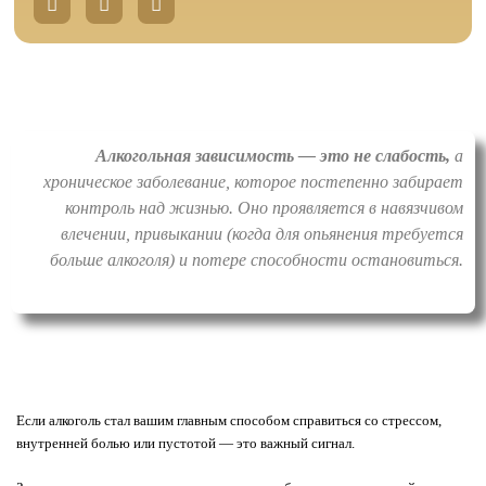
h
e
k
a
l
t
e
s
g
a
r
p
a
p
m
-
Алкогольная зависимость — это не слабость,
а
p
l
хроническое заболевание, которое постепенно забирает
a
контроль над жизнью. Оно проявляется в навязчивом
n
e
влечении, привыкании (когда для опьянения требуется
больше алкоголя) и потере способности остановиться.
Если алкоголь стал вашим главным способом справиться со стрессом,
внутренней болью или пустотой — это важный сигнал.