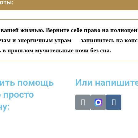
оты:
 вашей жизнью. Верните себе право на полноцен
чам и энергичным утрам — запишитесь на кон
ь в прошлом мучительные ночи без сна.
чить помощь
Или напишите
 просто
T
V
у:
e
k
l
e
g
r