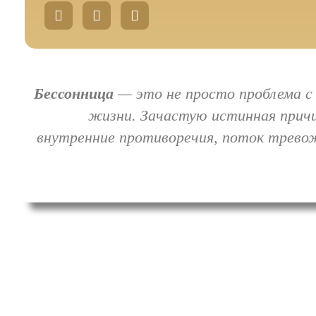
W
T
V
h
e
k
a
l
t
e
s
g
a
r
p
a
Бессонница
— это не просто проблема с
p
m
жизни. Зачастую истинная причин
-
p
внутренние противоречия, поток трево
l
a
n
e