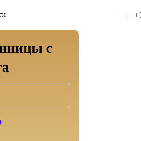
+
ги
онницы с
га
₽